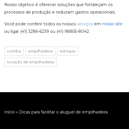
Nosso objetivo é oferecer soluções que fortaleçam os
processos de produção e reduzam gastos operacionais.
Você pode conferir todos os nossos
serviços
em
nosso site
ou ligar (41) 3286-6239 ou (41) 98855-8042.
curitiba
empilhadeira
estoque
locação de empilhadeira
Início
»
Dicas para facilitar o aluguel de empilhadeira