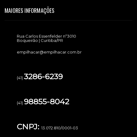
MAIORES INFORMAÇÕES
Rua Carlos Essenfelder nº3010
Boqueirão | Curitiba/PR
empilhacar@empilhacar.com.br
3286-6239
(41)
98855-8042
(41)
CNPJ:
13.072.810/0001-03