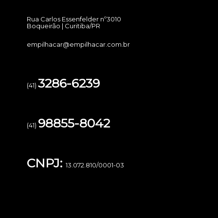
Rua Carlos Essenfelder nº3010
Boqueirão | Curitiba/PR
empilhacar@empilhacar.com.br
3286-6239
(41)
98855-8042
(41)
CNPJ:
13.072.810/0001-03