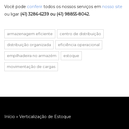
Você pode
conferir
todos os nossos serviços em
nosso site
ou ligar
(41) 3286-6239 ou (41) 98855-8042.
armazenagem eficiente
centro de distribuição
distribuição organizada
eficiência operacional
empilhadeira no armazém
estoque
movimentação de cargas
Início
»
Verticalização de Estoque