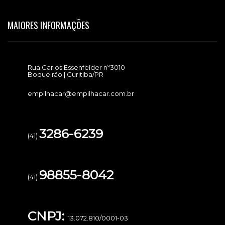
MAIORES INFORMAÇÕES
Rua Carlos Essenfelder nº3010
Boqueirão | Curitiba/PR
empilhacar@empilhacar.com.br
3286-6239
(41)
98855-8042
(41)
CNPJ:
13.072.810/0001-03