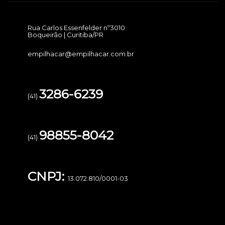
Rua Carlos Essenfelder nº3010
Boqueirão | Curitiba/PR
empilhacar@empilhacar.com.br
3286-6239
(41)
98855-8042
(41)
CNPJ:
13.072.810/0001-03