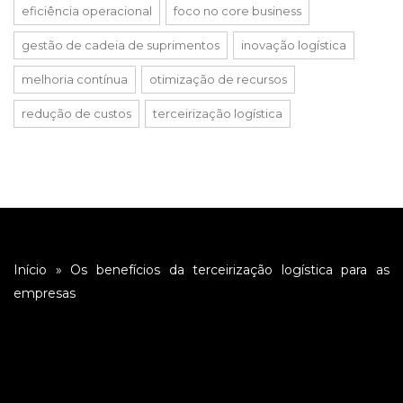
eficiência operacional
foco no core business
gestão de cadeia de suprimentos
inovação logística
melhoria contínua
otimização de recursos
redução de custos
terceirização logística
Início
»
Os benefícios da terceirização logística para as
empresas